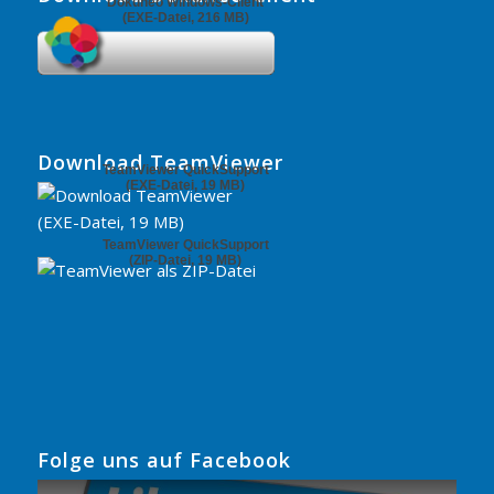
Dokuneo Windows-Client
(EXE-Datei, 216 MB)
Download TeamViewer
TeamViewer QuickSupport
(EXE-Datei, 19 MB)
TeamViewer QuickSupport
(ZIP-Datei, 19 MB)
Folge uns auf Facebook