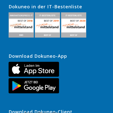
Dokuneo in der IT-Bestenliste
Download Dokuneo-App
Download Dokuneo-Client