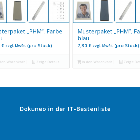
terpaket „PHM“, Farbe
Musterpaket „PHM“, F
u
blau
0
€
(pro Stück)
7,30
€
(pro Stück)
zzgl. MwSt.
zzgl. MwSt.
den Warenkorb
Zeige Details
In den Warenkorb
Zeige Det
Dokuneo in der IT-Bestenliste