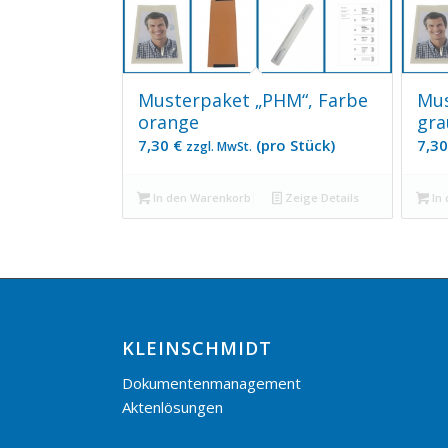
Musterpaket „PHM“, Farbe
Mus
orange
gra
7,30
€
(pro Stück)
7,3
zzgl. MwSt.
In den Warenkorb
Zeige Details
In 
KLEINSCHMIDT
Dokumentenmanagement
Aktenlösungen