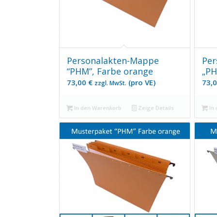
Personalakten-Mappe
Per
“PHM”, Farbe orange
„PH
73,00
€
(pro VE)
73,
zzgl. MwSt.
In den Warenkorb
Zeige Details
In 