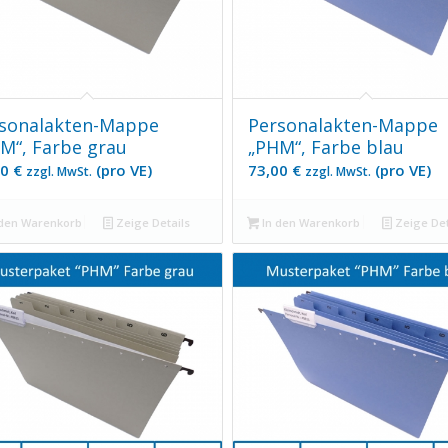
sonalakten-Mappe
Personalakten-Mappe
M“, Farbe grau
„PHM“, Farbe blau
00
€
(pro VE)
73,00
€
(pro VE)
zzgl. MwSt.
zzgl. MwSt.
den Warenkorb
Zeige Details
In den Warenkorb
Zeige Det