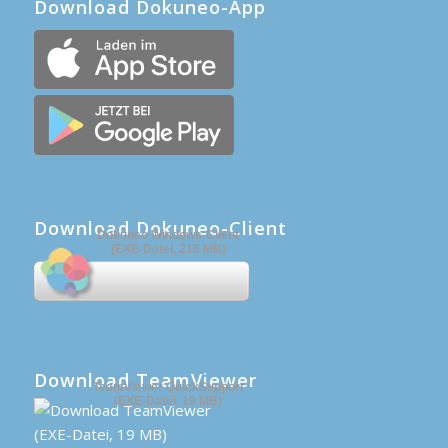
Download Dokuneo-App
Download Dokuneo-Client
Dokuneo Windows-Client
(EXE-Datei, 216 MB)
Download TeamViewer
TeamViewer QuickSupport
(EXE-Datei, 19 MB)