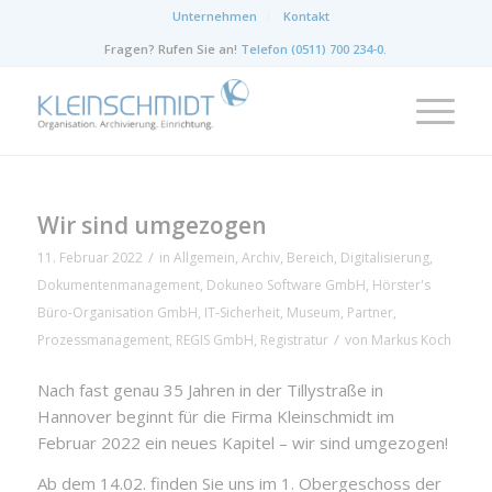
Unternehmen
Kontakt
Fragen? Rufen Sie an!
Telefon (0511) 700 234-0
.
Wir sind umgezogen
/
11. Februar 2022
in
Allgemein
,
Archiv
,
Bereich
,
Digitalisierung
,
Dokumentenmanagement
,
Dokuneo Software GmbH
,
Hörster's
Büro-Organisation GmbH
,
IT-Sicherheit
,
Museum
,
Partner
,
/
Prozessmanagement
,
REGIS GmbH
,
Registratur
von
Markus Koch
Nach fast genau 35 Jahren in der Tillystraße in
Hannover beginnt für die Firma Kleinschmidt im
Februar 2022 ein neues Kapitel – wir sind umgezogen!
Ab dem 14.02. finden Sie uns im 1. Obergeschoss der