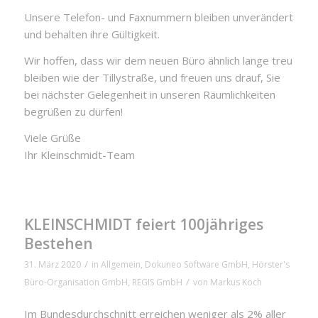
Unsere Telefon- und Faxnummern bleiben unverändert
und behalten ihre Gültigkeit.
Wir hoffen, dass wir dem neuen Büro ähnlich lange treu
bleiben wie der Tillystraße, und freuen uns drauf, Sie
bei nächster Gelegenheit in unseren Räumlichkeiten
begrüßen zu dürfen!
Viele Grüße
Ihr Kleinschmidt-Team
KLEINSCHMIDT feiert 100jähriges
Bestehen
/
31. März 2020
in
Allgemein
,
Dokuneo Software GmbH
,
Hörster's
/
Büro-Organisation GmbH
,
REGIS GmbH
von
Markus Koch
Im Bundesdurchschnitt erreichen weniger als 2% aller